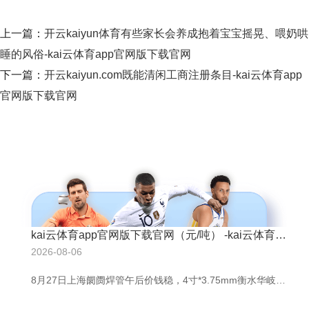
上一篇：
开云kaiyun体育有些家长会养成抱着宝宝摇晃、喂奶哄
睡的风俗-kai云体育app官网版下载官网
下一篇：
开云kaiyun.com既能清闲工商注册条目-kai云体育app
官网版下载官网
kai云体育app官网版下载官网（元/吨） -kai云体育app官网版下载官网
2026-08-06
8月27日上海阛阓焊管午后价钱稳，4寸*3.75mm衡水华岐报3730kai云体育app官网版下载官网，江苏友发报3730kai云体育app官网版下载官网，过磅含税。（元/吨）