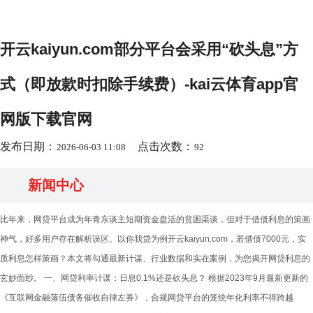
开云kaiyun.com部分平台会采用“砍头息”方
式（即放款时扣除手续费）-kai云体育app官
网版下载官网
发布日期：
点击次数：
2026-06-03 11:08
92
新闻中心
比年来，网贷平台成为年青东谈主短期资金盘活的贫困渠谈，但对于借债利息的策画
神气，好多用户存在解析误区。以你我贷为例开云kaiyun.com，若借债7000元，实
质利息怎样策画？本文将勾通最新计谋、行业数据和实在案例，为您揭开网贷利息的
玄妙面纱。 一、网贷利率计谋：日息0.1%还是砍头息？ 根据2023年9月最新更新的
《互联网金融落伍债务催收自律左券》，合规网贷平台的笼统年化利率不得跨越