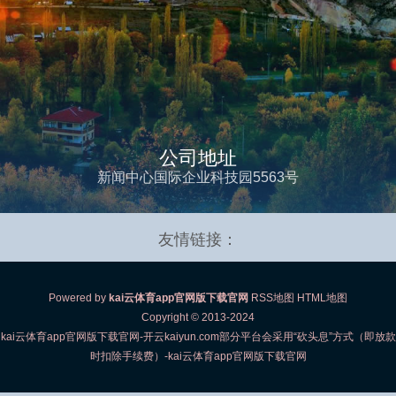
公司地址
新闻中心国际企业科技园5563号
友情链接：
Powered by
kai云体育app官网版下载官网
RSS地图
HTML地图
Copyright
© 2013-2024
kai云体育app官网版下载官网-开云kaiyun.com部分平台会采用“砍头息”方式（即放款
时扣除手续费）-kai云体育app官网版下载官网