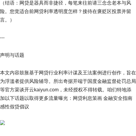
（结语：网贷是器具而非捷径，每笔来往前请三念念老本与风
险。您觉适合前网贷利率透明度怎样？接待在褒贬区投票并留
言。）
---
声明与话题
本文内容鼓胀基于网贷行业利率计谋及王法案例进行创作，旨在
为浮滥者提供风险辅导。所出奇据开端于国度金融监督处罚总局
等官方渠谈开云kaiyun.com，未经授权不得转载。咱们特地添
加以下话题以取得更多流量曝光：网贷利息策画 金融安全指南
感性假贷倡议