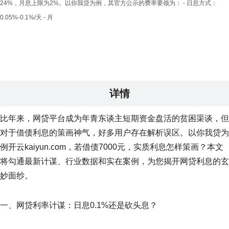
24%，月息上限为2%。以你我贷为例，其官方公示的费率要领为： - 日息方式：
0.05%-0.1%/天 - 月
详情
比年来，网贷平台成为年青东谈主短期资金盘活的贫困渠谈，但
对于借债利息的策画神气，好多用户存在解析误区。以你我贷为
例开云kaiyun.com，若借债7000元，实质利息怎样策画？本文
将勾通最新计谋、行业数据和实在案例，为您揭开网贷利息的玄
妙面纱。
一、网贷利率计谋：日息0.1%还是砍头息？