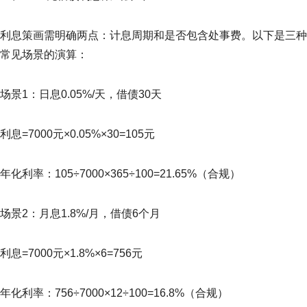
利息策画需明确两点：计息周期和是否包含处事费。以下是三种
常见场景的演算：
场景1：日息0.05%/天，借债30天
利息=7000元×0.05%×30=105元
年化利率：105÷7000×365÷100=21.65%（合规）
场景2：月息1.8%/月，借债6个月
利息=7000元×1.8%×6=756元
年化利率：756÷7000×12÷100=16.8%（合规）